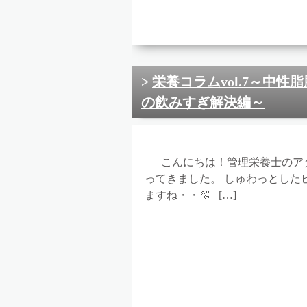
栄養コラムvol.7～中
の飲みすぎ解決編～
こんにちは！管理栄養士のアダ
ってきました。 しゅわっとした
ますね・・🫧 […]