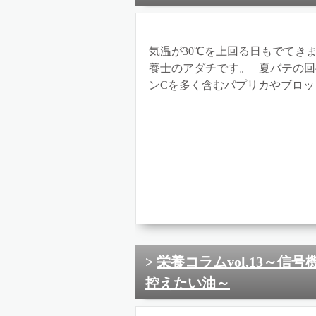
気温が30℃を上回る日もでてき
養士のアダチです。 夏バテの回
ンCを多く含むパプリカやブロッコ
栄養コラムvol.13～
控えたい油～