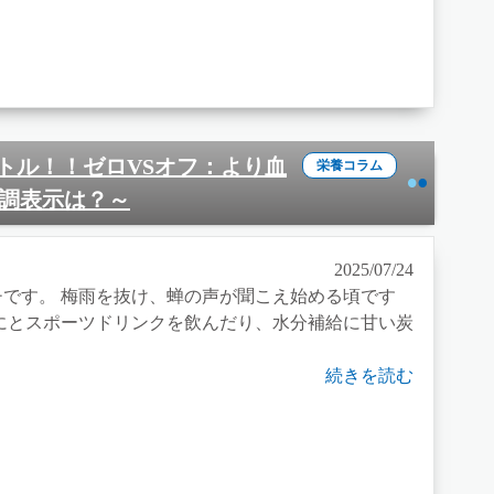
バトル！！ゼロVSオフ：より血
栄養コラム
調表示は？～
2025/07/24
です。 梅雨を抜け、蝉の声が聞こえ始める頃です
とスポーツドリンクを飲んだり、水分補給に甘い炭
続きを読む