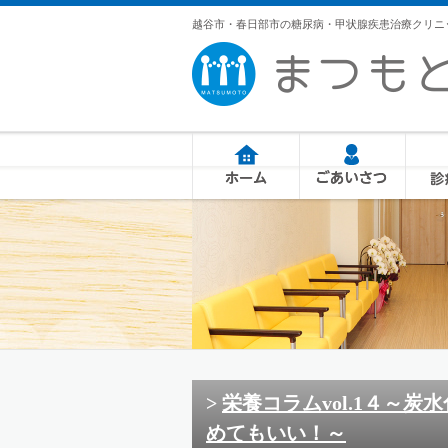
越谷市・春日部市の糖尿病・甲状腺疾患治療クリニ
栄養コラムvol.1４～
めてもいい！～