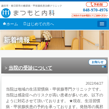
越谷市・春日部市の糖尿病・甲状腺疾患治療クリニック
048-970-4976
ホーム
はじめての方へ
新着情報
お知らせ
当院の受診について
2022/04/27
当院は地域の生活習慣病・甲状腺専門クリニックです。
当院は感染症へのリスクが高い患者が多いため、以下の
ように対応させて頂いております。 ★現在、生活習慣
病・甲状腺疾患の予約を承っております。発熱等の風邪