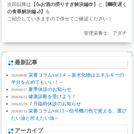
次回以降は
【🍶お酒の摂りすぎ解決編🍺】
と
【🌃夜遅く
の食事解決編🌙】
を
ご紹介していきますので併せてご確認ください！
管理栄養士 アダチ
最新記事
栄養コラムvol.1４～炭水化物はエネルギーの
2026/08/06
半分を占めてもいい！～
夏季休診のお知らせ
2026/06/27
健康診断を受けよう！
2026/06/15
７月臨時休診のお知らせ
2026/05/29
栄養コラムvol.13～信号機の色で覚える、選び
2026/05/13
たい油と控えたい油～
アーカイブ