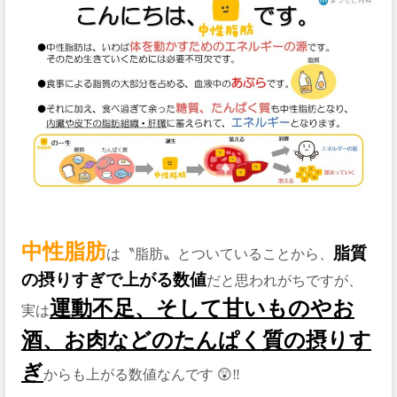
中性脂肪
脂質
は〝脂肪〟とついていることから、
の摂りすぎで上がる数値
だと思われがちですが、
運動不足、そして
甘いものやお
実は
酒、
お肉
などのたんぱく質の摂りす
ぎ
からも上がる数値なんです 😲‼️