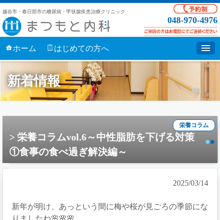
越谷市・春日部市の糖尿病・甲状腺疾患治療クリニック
048-970-4976
ホーム
はじめての方へ
新着情報
栄養コラム
栄養コラムvol.6～中性脂肪を下げる対策
①食事の食べ過ぎ解決編～
2025/03/14
新年が明け、あっという間に梅や桜が見ごろの季節にな
りましたね🌸🌸🌸