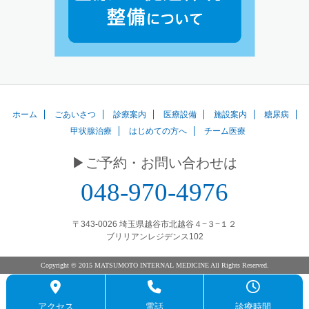
ホーム
ごあいさつ
診療案内
医療設備
施設案内
糖尿病
甲状腺治療
はじめての方へ
チーム医療
▶︎ご予約・お問い合わせは
048-970-4976
〒343-0026 埼玉県越谷市北越谷４−３−１２
ブリリアンレジデンス102
Copyright © 2015 MATSUMOTO INTERNAL MEDICINE All Rights Reserved.
アクセス
電話
診療時間