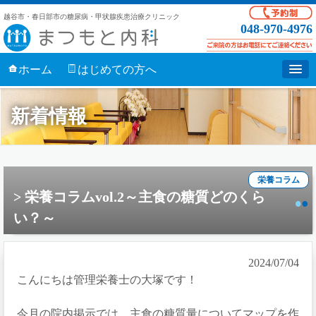
越谷市・春日部市の糖尿病・甲状腺疾患治療クリニック
048-970-4976
ホーム
はじめての方へ
新着情報
栄養コラム
栄養コラムvol.2～主食の糖質どのくら
い？～
2024/07/04
こんにちは管理栄養士の大塚です！
今月の院内掲示では、主食の糖質量についてマップを作