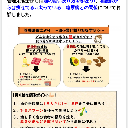
管理栄養士
からは
油の賢い摂り方を学ぼう!
、
看護師か
らは痩せてるvs太っている 糖尿病との関係
についてお
話しました。