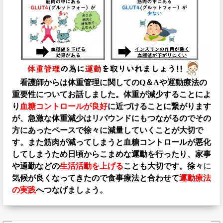
看護師からは体重管理に関してのQ＆Aや運動療法の
重要性についてお話しました。体重が減少することによ
り
血糖コントロールが良好
に近づけることに繋がります
が、急激な体重減少はリバウンドにもつながるのでその
方にあったペースで徐々に減量していくことが大切で
す。また筋肉が減ってしまうと血糖コントロールが悪化
してしまうため日頃からこまめな運動を行ったり、家事
や通勤などの
生活活動を上げる
ことも大切です。徐々
に
気候が良くなってきたので食事療法と合わせて
運動療法
の実践
へつなげましょう。