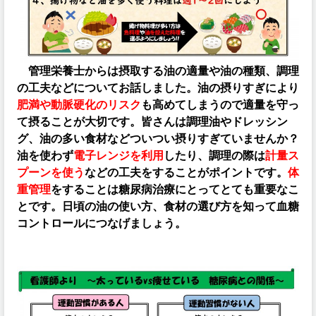
管理栄養士からは摂取する油の適量や油の種類、調理
の工夫などについてお話しました。油の摂りすぎにより
肥満や動脈硬化のリスク
も高めてしまうので適量を守っ
て摂ることが大切です。皆さんは調理油やドレッシン
グ、油の多い食材などついつい摂りすぎていませんか？
油を使わず
電子レンジを利用
したり、調理の際は
計量ス
プーンを使う
などの
工夫をすることがポイントです。
体
重管理
をすることは糖尿病治療にとってとても重要なこ
とです。日頃の油の使い方、食材の選び方を知って血糖
コントロールにつなげましょう。