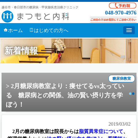
越谷市・春日部市の糖尿病・甲状腺疾患治療クリニック
048-970-4976
ホーム
はじめての方へ
新着情報
糖尿病教室
2月糖尿病教室より：痩せてるvs太ってい
る 糖尿病との関係、油の賢い摂り方を学
ぼう！
2019/03/02
2月の糖尿病教室は院長からは
脂質異常症について
、